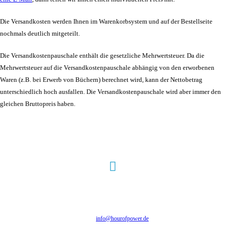
Die Versandkosten werden Ihnen im Warenkorbsystem und auf der Bestellseite
nochmals deutlich mitgeteilt.
Die Versandkostenpauschale enthält die gesetzliche Mehrwertsteuer. Da die
Mehrwertsteuer auf die Versandkostenpauschale abhängig von den erworbenen
Waren (z.B. bei Erwerb von Büchern) berechnet wird, kann der Nettobetrag
unterschiedlich hoch ausfallen. Die Versandkostenpauschale wird aber immer den
gleichen Bruttopreis haben.
Hour of Power Deutschland
Verein zur Förderung der Verkündigung
des Evangeliums e.V.
Steinerne Furt 78
D-86167 Augsburg
Tel.: (+49) 0 8 21 / 420 96 96
E-Mail:
info@hourofpower.de