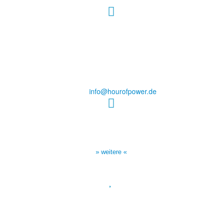
Hour of Power Deutschland
Verein zur Förderung der Verkündigung
des Evangeliums e.V.
Steinerne Furt 78
D-86167 Augsburg
Tel.: (+49) 0 8 21 / 420 96 96
E-Mail:
info@hourofpower.de
Sendezeiten Hour of Power
10:30 Uhr auf TELE 5,
17:00 Uhr auf Bibel TV
» weitere «
Spendenkonto
:
Baden-Württembergische Bank
BLZ: 600 501 01