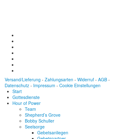
Konto: 28 94 829
IBAN: DE43600501010002894829
BIC: SOLADEST600
Versand/Lieferung
-
Zahlungsarten
-
Widerruf
-
AGB
-
Datenschutz
-
Impressum
-
Cookie Einstellungen
Start
Gottesdienste
Hour of Power
Team
Shepherd’s Grove
Bobby Schuller
Seelsorge
Gebetsanliegen
Gebetspartner