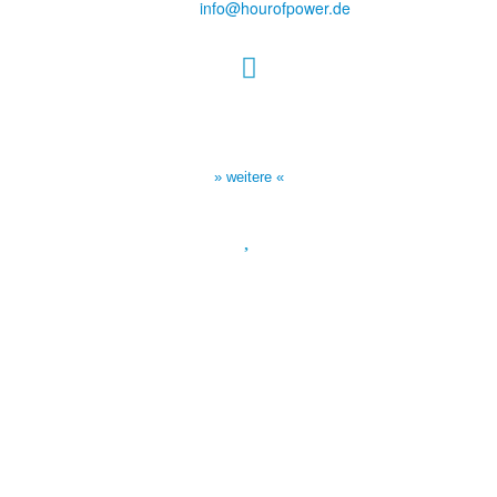
E-Mail:
info@hourofpower.de
Sendezeiten Hour of Power
10:30 Uhr auf TELE 5,
17:00 Uhr auf Bibel TV
» weitere «
Spendenkonto
:
Baden-Württembergische Bank
BLZ: 600 501 01
Konto: 28 94 829
IBAN: DE43600501010002894829
BIC: SOLADEST600