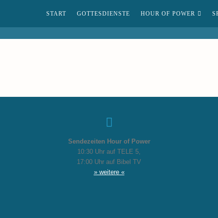
START
GOTTESDIENSTE
HOUR OF POWER
S
Sendezeiten Hour of Power
10:30 Uhr auf TELE 5,
17:00 Uhr auf Bibel TV
» weitere «