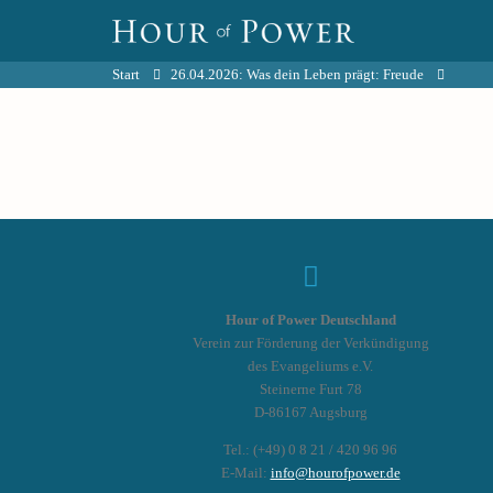
Start
26.04.2026: Was dein Leben prägt: Freude
Hour of Power Deutschland
Verein zur Förderung der Verkündigung
des Evangeliums e.V.
Steinerne Furt 78
D-86167 Augsburg
Tel.: (+49) 0 8 21 / 420 96 96
E-Mail:
info@hourofpower.de