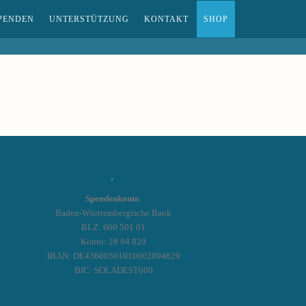
PENDEN
UNTERSTÜTZUNG
KONTAKT
SHOP
Spendenkonto
:
Baden-Württembergische Bank
BLZ: 600 501 01
Konto: 28 94 829
IBAN: DE43600501010002894829
BIC: SOLADEST600