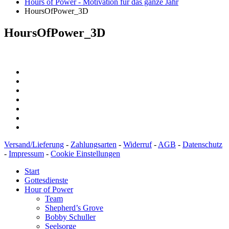
Hours of Power - Motivation für das ganze Jahr
HoursOfPower_3D
HoursOfPower_3D
Versand/Lieferung
-
Zahlungsarten
-
Widerruf
-
AGB
-
Datenschutz
-
Impressum
-
Cookie Einstellungen
Start
Gottesdienste
Hour of Power
Team
Shepherd’s Grove
Bobby Schuller
Seelsorge