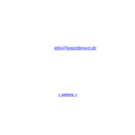
des Evangeliums e.V.
Steinerne Furt 78
D-86167 Augsburg
Tel.: (+49) 0 8 21 / 420 96 96
E-Mail:
info@hourofpower.de
Sendezeiten Hour of Power
10:30 Uhr auf TELE 5,
17:00 Uhr auf Bibel TV
» weitere «
Spendenkonto
:
Baden-Württembergische Bank
BLZ: 600 501 01