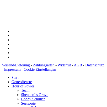
Konto: 28 94 829
IBAN: DE43600501010002894829
BIC: SOLADEST600
Versand/Lieferung
-
Zahlungsarten
-
Widerruf
-
AGB
-
Datenschutz
-
Impressum
-
Cookie Einstellungen
Start
Gottesdienste
Hour of Power
Team
Shepherd’s Grove
Bobby Schuller
Seelsorge