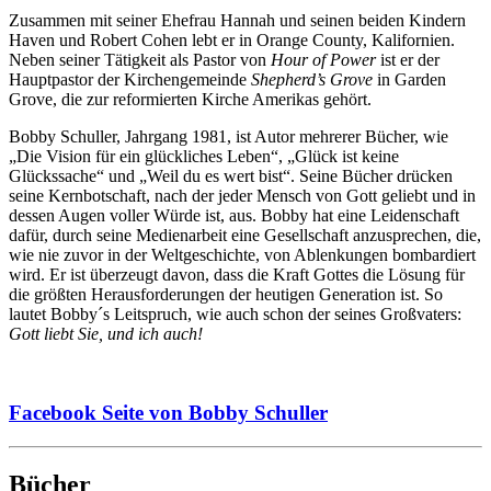
Zusammen mit seiner Ehefrau Hannah und seinen beiden Kindern
Haven und Robert Cohen lebt er in Orange County, Kalifornien.
Neben seiner Tätigkeit als Pastor von
Hour of Power
ist er der
Hauptpastor der Kirchengemeinde
Shepherd’s Grove
in Garden
Grove, die zur reformierten Kirche Amerikas gehört.
Bobby Schuller, Jahrgang 1981, ist Autor mehrerer Bücher, wie
„Die Vision für ein glückliches Leben“, „Glück ist keine
Glückssache“ und „Weil du es wert bist“. Seine Bücher drücken
seine Kernbotschaft, nach der jeder Mensch von Gott geliebt und in
dessen Augen voller Würde ist, aus. Bobby hat eine Leidenschaft
dafür, durch seine Medienarbeit eine Gesellschaft anzusprechen, die,
wie nie zuvor in der Weltgeschichte, von Ablenkungen bombardiert
wird. Er ist überzeugt davon, dass die Kraft Gottes die Lösung für
die größten Herausforderungen der heutigen Generation ist. So
lautet Bobby´s Leitspruch, wie auch schon der seines Großvaters:
Gott liebt Sie, und ich auch!
Facebook Seite von Bobby Schuller
Bücher