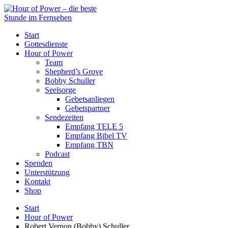
Start
Gottesdienste
Hour of Power
Team
Shepherd’s Grove
Bobby Schuller
Seelsorge
Gebetsanliegen
Gebetspartner
Sendezeiten
Empfang TELE 5
Empfang Bibel TV
Empfang TBN
Podcast
Spenden
Unterstützung
Kontakt
Shop
Start
Hour of Power
Robert Vernon (Bobby) Schuller