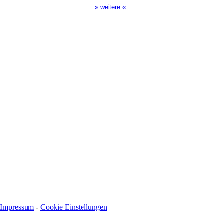
» weitere «
Spendenkonto
:
Baden-Württembergische Bank
BLZ: 600 501 01
Konto: 28 94 829
IBAN: DE43600501010002894829
BIC: SOLADEST600
Impressum
-
Cookie Einstellungen