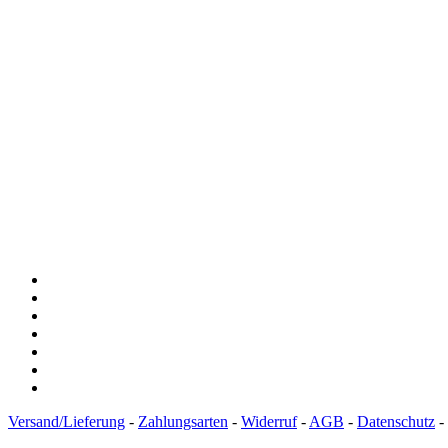
Versand/Lieferung
-
Zahlungsarten
-
Widerruf
-
AGB
-
Datenschutz
-