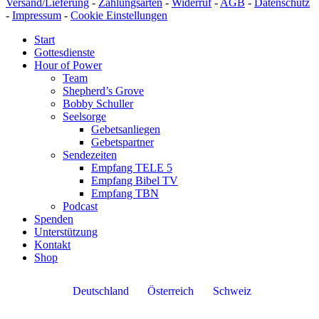
Versand/Lieferung
-
Zahlungsarten
-
Widerruf
-
AGB
-
Datenschutz
-
Impressum
-
Cookie Einstellungen
Start
Gottesdienste
Hour of Power
Team
Shepherd’s Grove
Bobby Schuller
Seelsorge
Gebetsanliegen
Gebetspartner
Sendezeiten
Empfang TELE 5
Empfang Bibel TV
Empfang TBN
Podcast
Spenden
Unterstützung
Kontakt
Shop
Deutschland
Österreich
Schweiz