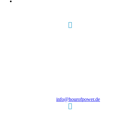
Hour of Power Deutschland
Verein zur Förderung der Verkündigung
des Evangeliums e.V.
Steinerne Furt 78
D-86167 Augsburg
Tel.: (+49) 0 8 21 / 420 96 96
E-Mail:
info@hourofpower.de
Sendezeiten Hour of Power
10:30 Uhr auf TELE 5,