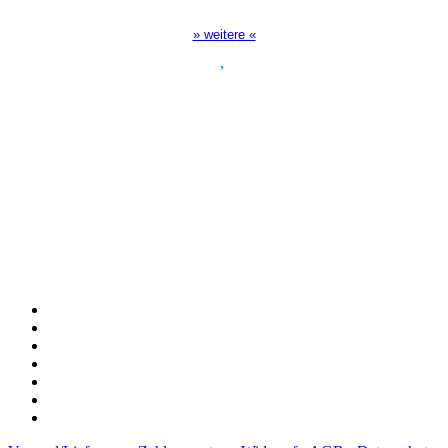
17:00 Uhr auf Bibel TV
» weitere «
Spendenkonto
:
Baden-Württembergische Bank
BLZ: 600 501 01
Konto: 28 94 829
IBAN: DE43600501010002894829
BIC: SOLADEST600