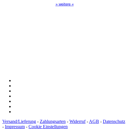
» weitere «
Spendenkonto
:
Baden-Württembergische Bank
BLZ: 600 501 01
Konto: 28 94 829
IBAN: DE43600501010002894829
BIC: SOLADEST600
Versand/Lieferung
-
Zahlungsarten
-
Widerruf
-
AGB
-
Datenschutz
-
Impressum
-
Cookie Einstellungen