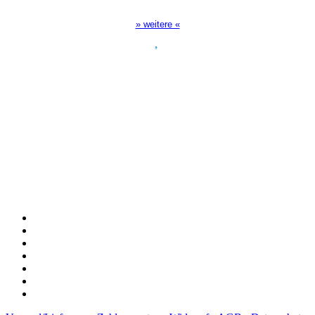
17:00 Uhr auf Bibel TV
» weitere «
Spendenkonto
:
Baden-Württembergische Bank
BLZ: 600 501 01
Konto: 28 94 829
IBAN: DE43600501010002894829
BIC: SOLADEST600