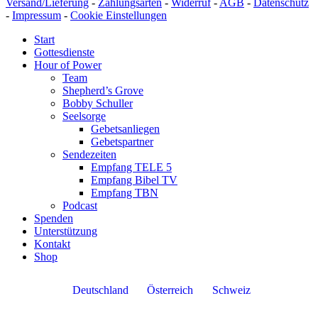
Versand/Lieferung
-
Zahlungsarten
-
Widerruf
-
AGB
-
Datenschutz
-
Impressum
-
Cookie Einstellungen
Start
Gottesdienste
Hour of Power
Team
Shepherd’s Grove
Bobby Schuller
Seelsorge
Gebetsanliegen
Gebetspartner
Sendezeiten
Empfang TELE 5
Empfang Bibel TV
Empfang TBN
Podcast
Spenden
Unterstützung
Kontakt
Shop
Deutschland
Österreich
Schweiz