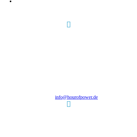
Hour of Power Deutschland
Verein zur Förderung der Verkündigung
des Evangeliums e.V.
Steinerne Furt 78
D-86167 Augsburg
Tel.: (+49) 0 8 21 / 420 96 96
E-Mail:
info@hourofpower.de
Sendezeiten Hour of Power
10:30 Uhr auf TELE 5,