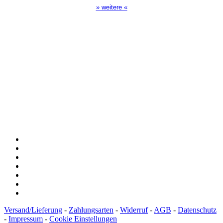
» weitere «
Spendenkonto
:
Baden-Württembergische Bank
BLZ: 600 501 01
Konto: 28 94 829
IBAN: DE43600501010002894829
BIC: SOLADEST600
Versand/Lieferung
-
Zahlungsarten
-
Widerruf
-
AGB
-
Datenschutz
-
Impressum
-
Cookie Einstellungen