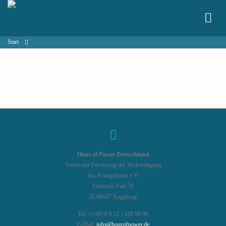
Start
Hour of Power Deutschland
Verein zur Förderung der Verkündigung
des Evangeliums e.V.
Steinerne Furt 78
D-86167 Augsburg
Tel.: (+49) 0 8 21 / 420 96 96
E-Mail:
info@hourofpower.de