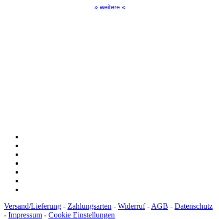
» weitere «
Spendenkonto
:
Baden-Württembergische Bank
BLZ: 600 501 01
Konto: 28 94 829
IBAN: DE43600501010002894829
BIC: SOLADEST600
Versand/Lieferung
-
Zahlungsarten
-
Widerruf
-
AGB
-
Datenschutz
-
Impressum
-
Cookie Einstellungen