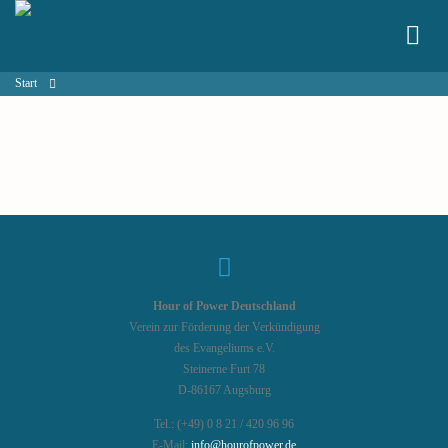
Start
Hour of Power Deutschland
Verein zur Förderung der Verkündigung
des Evangeliums e.V.
Steinerne Furt 78
D-86167 Augsburg
Tel.: (+49) 0 8 21 / 420 96 96
E-Mail:
info@hourofpower.de