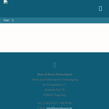
Start
Hour of Power Deutschland
Verein zur Förderung der Verkündigung
des Evangeliums e.V.
Steinerne Furt 78
D-86167 Augsburg
Tel.: (+49) 0 8 21 / 420 96 96
E-Mail:
info@hourofpower.de