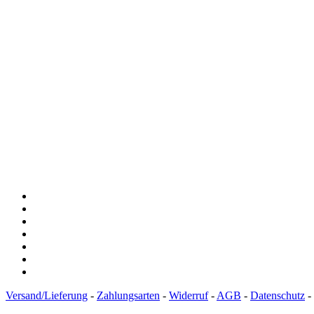
Versand/Lieferung
-
Zahlungsarten
-
Widerruf
-
AGB
-
Datenschutz
-