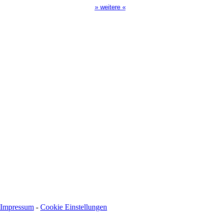
» weitere «
Spendenkonto
:
Baden-Württembergische Bank
BLZ: 600 501 01
Konto: 28 94 829
IBAN: DE43600501010002894829
BIC: SOLADEST600
Impressum
-
Cookie Einstellungen