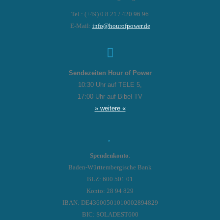
Tel.: (+49) 0 8 21 / 420 96 96
E-Mail:
info@hourofpower.de
Sendezeiten Hour of Power
10:30 Uhr auf TELE 5,
17:00 Uhr auf Bibel TV
» weitere «
Spendenkonto
:
Baden-Württembergische Bank
BLZ: 600 501 01
Konto: 28 94 829
IBAN: DE43600501010002894829
BIC: SOLADEST600