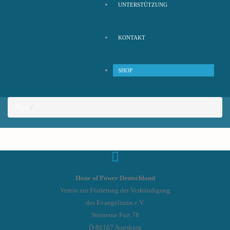
UNTERSTÜTZUNG
KONTAKT
SHOP
Start
Hour of Power Deutschland
Verein zur Förderung der Verkündigung
des Evangeliums e.V.
Steinerne Furt 78
D-86167 Augsburg