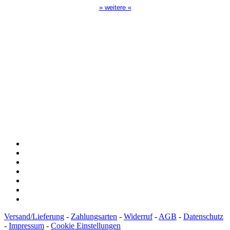
» weitere «
Spendenkonto
:
Baden-Württembergische Bank
BLZ: 600 501 01
Konto: 28 94 829
IBAN: DE43600501010002894829
BIC: SOLADEST600
Versand/Lieferung
-
Zahlungsarten
-
Widerruf
-
AGB
-
Datenschutz
-
Impressum
-
Cookie Einstellungen