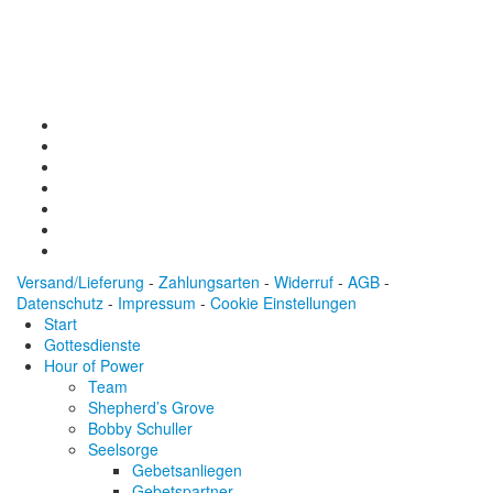
Konto: 28 94 829
IBAN: DE43600501010002894829
BIC: SOLADEST600
Versand/Lieferung
-
Zahlungsarten
-
Widerruf
-
AGB
-
Datenschutz
-
Impressum
-
Cookie Einstellungen
Start
Gottesdienste
Hour of Power
Team
Shepherd’s Grove
Bobby Schuller
Seelsorge
Gebetsanliegen
Gebetspartner