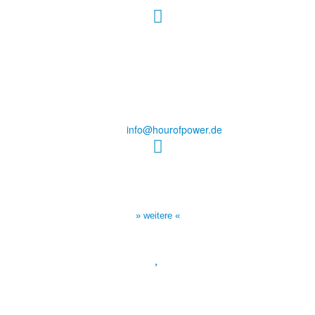
Hour of Power Deutschland
Verein zur Förderung der Verkündigung
des Evangeliums e.V.
Steinerne Furt 78
D-86167 Augsburg
Tel.: (+49) 0 8 21 / 420 96 96
E-Mail:
info@hourofpower.de
Sendezeiten Hour of Power
10:30 Uhr auf TELE 5,
17:00 Uhr auf Bibel TV
» weitere «
Spendenkonto
:
Baden-Württembergische Bank
BLZ: 600 501 01