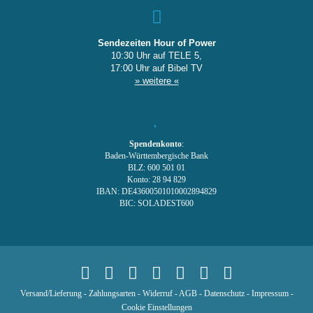
Sendezeiten Hour of Power
10:30 Uhr auf TELE 5,
17:00 Uhr auf Bibel TV
» weitere «
Spendenkonto
:
Baden-Württembergische Bank
BLZ: 600 501 01
Konto: 28 94 829
IBAN: DE43600501010002894829
BIC: SOLADEST600
Versand/Lieferung
-
Zahlungsarten
-
Widerruf
-
AGB
-
Datenschutz
-
Impressum
-
Cookie Einstellungen