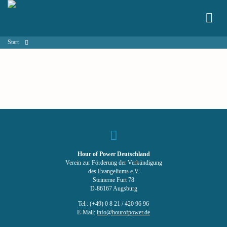
Start
Hour of Power Deutschland
Verein zur Förderung der Verkündigung
des Evangeliums e.V.
Steinerne Furt 78
D-86167 Augsburg
Tel.: (+49) 0 8 21 / 420 96 96
E-Mail:
info@hourofpower.de