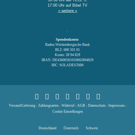
17:00 Uhr auf Bibel TV
» weitere «
Spendenkonto
:
Baden-Württembergische Bank
BLZ: 600 501 01
Konto: 28 94 829
IBAN: DE43600501010002894829
BIC: SOLADEST600
Versand/Lieferung
-
Zahlungsarten
-
Widerruf
-
AGB
-
Datenschutz
-
Impressum
-
Cookie Einstellungen
Deutschland
Österreich
Schweiz