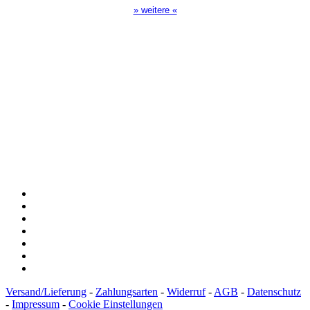
» weitere «
Spendenkonto
:
Baden-Württembergische Bank
BLZ: 600 501 01
Konto: 28 94 829
IBAN: DE43600501010002894829
BIC: SOLADEST600
Versand/Lieferung
-
Zahlungsarten
-
Widerruf
-
AGB
-
Datenschutz
-
Impressum
-
Cookie Einstellungen