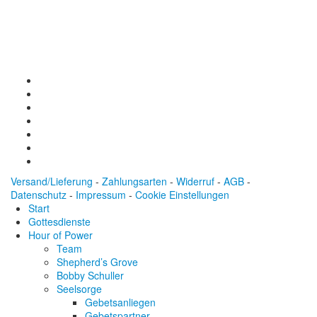
Konto: 28 94 829
IBAN: DE43600501010002894829
BIC: SOLADEST600
Versand/Lieferung
-
Zahlungsarten
-
Widerruf
-
AGB
-
Datenschutz
-
Impressum
-
Cookie Einstellungen
Start
Gottesdienste
Hour of Power
Team
Shepherd’s Grove
Bobby Schuller
Seelsorge
Gebetsanliegen
Gebetspartner