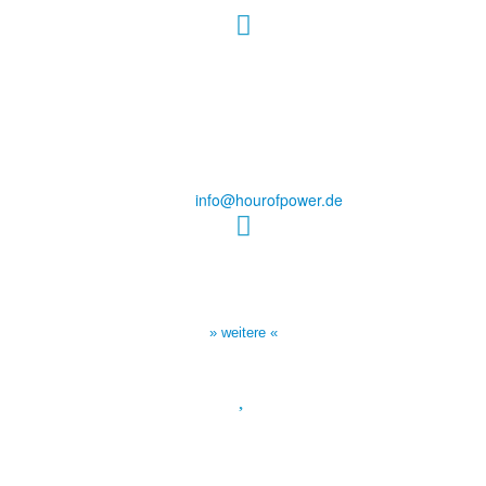
Hour of Power Deutschland
Verein zur Förderung der Verkündigung
des Evangeliums e.V.
Steinerne Furt 78
D-86167 Augsburg
Tel.: (+49) 0 8 21 / 420 96 96
E-Mail:
info@hourofpower.de
Sendezeiten Hour of Power
10:30 Uhr auf TELE 5,
17:00 Uhr auf Bibel TV
» weitere «
Spendenkonto
:
Baden-Württembergische Bank
BLZ: 600 501 01