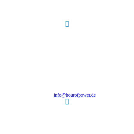
Hour of Power Deutschland
Verein zur Förderung der Verkündigung
des Evangeliums e.V.
Steinerne Furt 78
D-86167 Augsburg
Tel.: (+49) 0 8 21 / 420 96 96
E-Mail:
info@hourofpower.de
Sendezeiten Hour of Power
10:30 Uhr auf TELE 5,