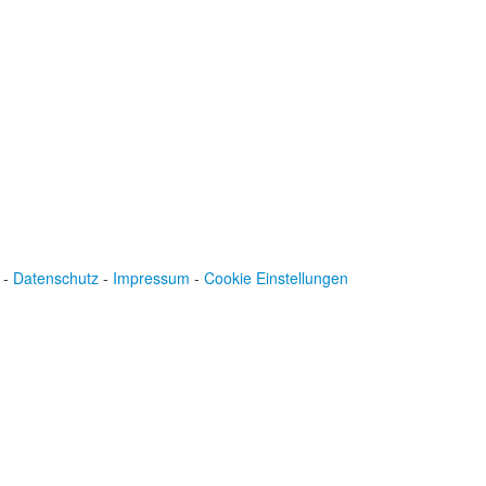
Konto: 28 94 829
IBAN: DE43600501010002894829
BIC: SOLADEST600
-
Datenschutz
-
Impressum
-
Cookie Einstellungen