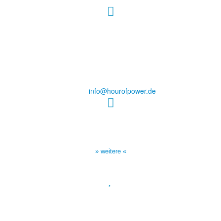
Hour of Power Deutschland
Verein zur Förderung der Verkündigung
des Evangeliums e.V.
Steinerne Furt 78
D-86167 Augsburg
Tel.: (+49) 0 8 21 / 420 96 96
E-Mail:
info@hourofpower.de
Sendezeiten Hour of Power
10:30 Uhr auf TELE 5,
17:00 Uhr auf Bibel TV
» weitere «
Spendenkonto
:
Baden-Württembergische Bank
BLZ: 600 501 01