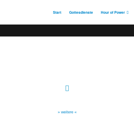
Start
Gottesdienste
Hour of Power
Sendezeiten Hour of Power
10:30 Uhr auf TELE 5,
17:00 Uhr auf Bibel TV
» weitere «