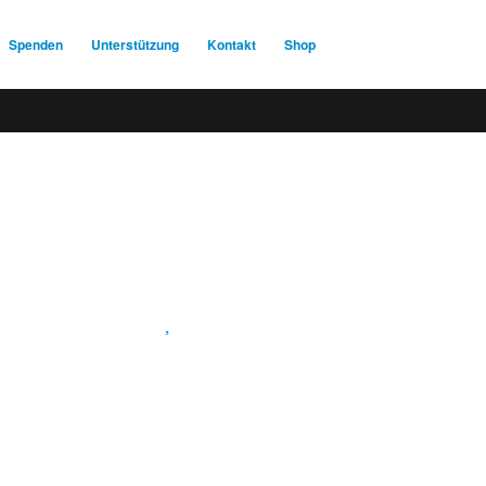
Spenden
Unterstützung
Kontakt
Shop
Spendenkonto
:
Baden-Württembergische Bank
BLZ: 600 501 01
Konto: 28 94 829
IBAN: DE43600501010002894829
BIC: SOLADEST600