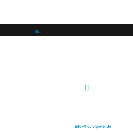
Start
Hour of Power Deutschland
Verein zur Förderung der Verkündigung
des Evangeliums e.V.
Steinerne Furt 78
D-86167 Augsburg
Tel.: (+49) 0 8 21 / 420 96 96
E-Mail:
info@hourofpower.de