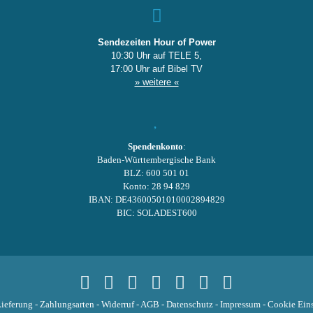
Sendezeiten Hour of Power
10:30 Uhr auf TELE 5,
17:00 Uhr auf Bibel TV
» weitere «
Spendenkonto
:
Baden-Württembergische Bank
BLZ: 600 501 01
Konto: 28 94 829
IBAN: DE43600501010002894829
BIC: SOLADEST600
ieferung
-
Zahlungsarten
-
Widerruf
-
AGB
-
Datenschutz
-
Impressum
-
Cookie Eins