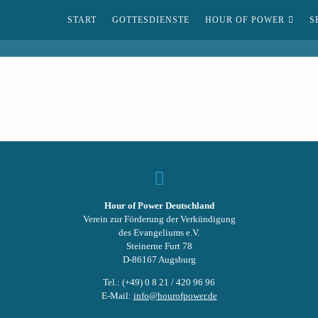
START
GOTTESDIENSTE
HOUR OF POWER
S
Hour of Power Deutschland
Verein zur Förderung der Verkündigung
des Evangeliums e.V.
Steinerne Furt 78
D-86167 Augsburg
Tel.: (+49) 0 8 21 / 420 96 96
E-Mail:
info@hourofpower.de