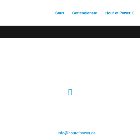
Start
Gottesdienste
Hour of Power
Hour of Power Deutschland
Verein zur Förderung der Verkündigung
des Evangeliums e.V.
Steinerne Furt 78
D-86167 Augsburg
Tel.: (+49) 0 8 21 / 420 96 96
E-Mail:
info@hourofpower.de