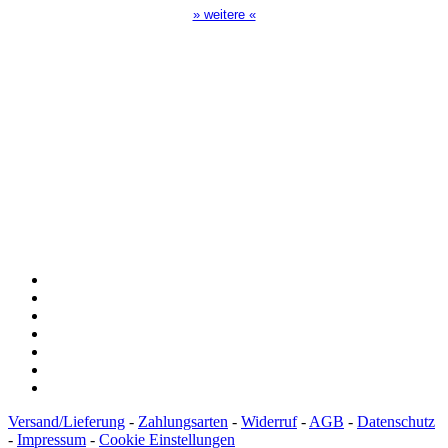
» weitere «
Spendenkonto
:
Baden-Württembergische Bank
BLZ: 600 501 01
Konto: 28 94 829
IBAN: DE43600501010002894829
BIC: SOLADEST600
Versand/Lieferung
-
Zahlungsarten
-
Widerruf
-
AGB
-
Datenschutz
-
Impressum
-
Cookie Einstellungen