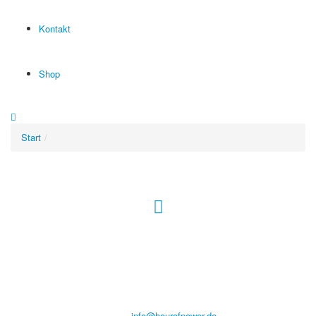
Kontakt
Shop
Start
Hour of Power Deutschland
Verein zur Förderung der Verkündigung
des Evangeliums e.V.
Steinerne Furt 78
D-86167 Augsburg
Tel.: (+49) 0 8 21 / 420 96 96
E-Mail:
info@hourofpower.de