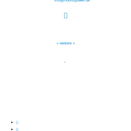
Sendezeiten Hour of Power
10:30 Uhr auf TELE 5,
17:00 Uhr auf Bibel TV
» weitere «
Spendenkonto
:
Baden-Württembergische Bank
BLZ: 600 501 01
Konto: 28 94 829
IBAN: DE43600501010002894829
BIC: SOLADEST600