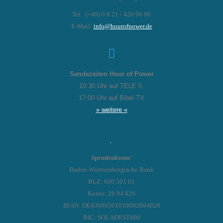
Tel.: (+49) 0 8 21 / 420 96 96
E-Mail:
info@hourofpower.de
Sendezeiten Hour of Power
10:30 Uhr auf TELE 5,
17:00 Uhr auf Bibel TV
» weitere «
Spendenkonto
:
Baden-Württembergische Bank
BLZ: 600 501 01
Konto: 28 94 829
IBAN: DE43600501010002894829
BIC: SOLADEST600