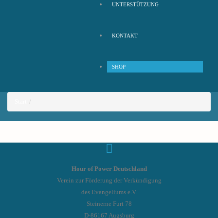
UNTERSTÜTZUNG
KONTAKT
SHOP
Start
Hour of Power Deutschland
Verein zur Förderung der Verkündigung
des Evangeliums e.V.
Steinerne Furt 78
D-86167 Augsburg