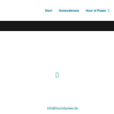
Start
Gottesdienste
Hour of Power
Hour of Power Deutschland
Verein zur Förderung der Verkündigung
des Evangeliums e.V.
Steinerne Furt 78
D-86167 Augsburg
Tel.: (+49) 0 8 21 / 420 96 96
E-Mail:
info@hourofpower.de