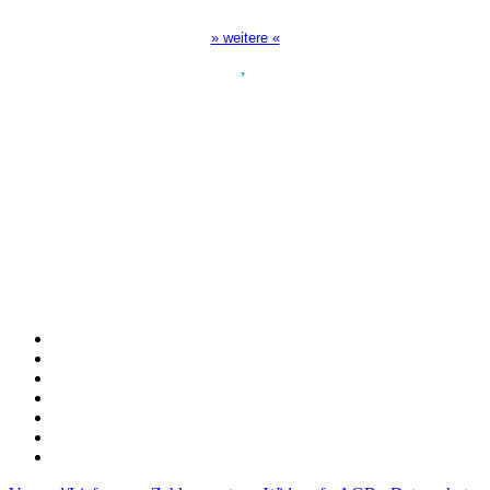
17:00 Uhr auf Bibel TV
» weitere «
Spendenkonto
:
Baden-Württembergische Bank
BLZ: 600 501 01
Konto: 28 94 829
IBAN: DE43600501010002894829
BIC: SOLADEST600