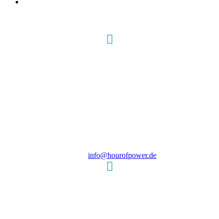
Hour of Power Deutschland
Verein zur Förderung der Verkündigung
des Evangeliums e.V.
Steinerne Furt 78
D-86167 Augsburg
Tel.: (+49) 0 8 21 / 420 96 96
E-Mail:
info@hourofpower.de
Sendezeiten Hour of Power
10:30 Uhr auf TELE 5,