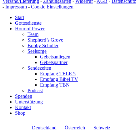
Versand/Lieferung
-
Zahlungsarten
-
Widerruf
-
AGB
-
Datenschutz
-
Impressum
-
Cookie Einstellungen
Start
Gottesdienste
Hour of Power
Team
Shepherd’s Grove
Bobby Schuller
Seelsorge
Gebetsanliegen
Gebetspartner
Sendezeiten
Empfang TELE 5
Empfang Bibel TV
Empfang TBN
Podcast
Spenden
Unterstützung
Kontakt
Shop
Deutschland
Österreich
Schweiz