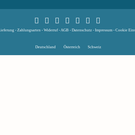
ieferung
-
Zahlungsarten
-
Widerruf
-
AGB
-
Datenschutz
-
Impressum
-
Cookie Eins
Deutschland
Österreich
Schweiz