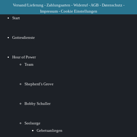
Versand/Lieferung
-
Zahlungsarten
-
Widerruf
-
AGB
-
Datenschutz
-
Impressum
-
Cookie Einstellungen
Start
Gottesdienste
Hour of Power
Team
Shepherd’s Grove
Bobby Schuller
Seelsorge
Gebetsanliegen