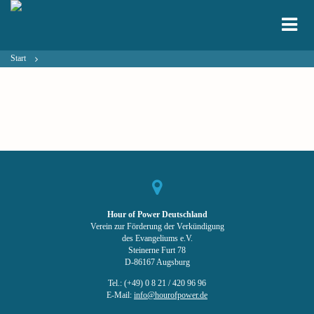
Start
Hour of Power Deutschland
Verein zur Förderung der Verkündigung
des Evangeliums e.V.
Steinerne Furt 78
D-86167 Augsburg
Tel.: (+49) 0 8 21 / 420 96 96
E-Mail:
info@hourofpower.de