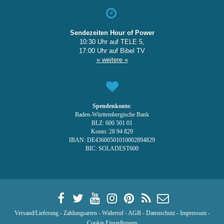
Sendezeiten Hour of Power
10:30 Uhr auf TELE 5,
17:00 Uhr auf Bibel TV
» weitere «
Spendenkonto
:
Baden-Württembergische Bank
BLZ: 600 501 01
Konto: 28 94 829
IBAN: DE43600501010002894829
BIC: SOLADEST600
Versand/Lieferung
-
Zahlungsarten
-
Widerruf
-
AGB
-
Datenschutz
-
Impressum
-
Cookie Einstellungen