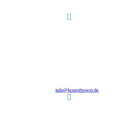
Hour of Power Deutschland
Verein zur Förderung der Verkündigung
des Evangeliums e.V.
Steinerne Furt 78
D-86167 Augsburg
Tel.: (+49) 0 8 21 / 420 96 96
E-Mail:
info@hourofpower.de
Sendezeiten Hour of Power
10:30 Uhr auf TELE 5,
17:00 Uhr auf Bibel TV