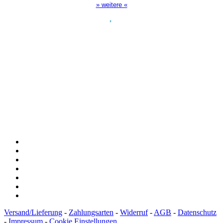
» weitere «
Spendenkonto
:
Baden-Württembergische Bank
BLZ: 600 501 01
Konto: 28 94 829
IBAN: DE43600501010002894829
BIC: SOLADEST600
Versand/Lieferung
-
Zahlungsarten
-
Widerruf
-
AGB
-
Datenschutz
-
Impressum
-
Cookie Einstellungen