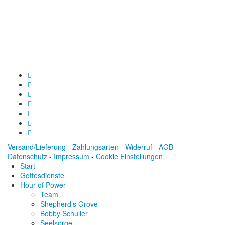
Baden-Württembergische Bank
BLZ: 600 501 01
Konto: 28 94 829
IBAN: DE43600501010002894829
BIC: SOLADEST600
Versand/Lieferung
-
Zahlungsarten
-
Widerruf
-
AGB
-
Datenschutz
-
Impressum
-
Cookie Einstellungen
Start
Gottesdienste
Hour of Power
Team
Shepherd’s Grove
Bobby Schuller
Seelsorge