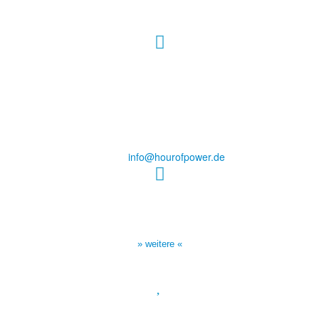
Hour of Power Deutschland
Verein zur Förderung der Verkündigung
des Evangeliums e.V.
Steinerne Furt 78
D-86167 Augsburg
Tel.: (+49) 0 8 21 / 420 96 96
E-Mail:
info@hourofpower.de
Sendezeiten Hour of Power
10:30 Uhr auf TELE 5,
17:00 Uhr auf Bibel TV
» weitere «
Spendenkonto
: