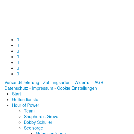
BLZ: 600 501 01
Konto: 28 94 829
IBAN: DE43600501010002894829
BIC: SOLADEST600
Versand/Lieferung
-
Zahlungsarten
-
Widerruf
-
AGB
-
Datenschutz
-
Impressum
-
Cookie Einstellungen
Start
Gottesdienste
Hour of Power
Team
Shepherd’s Grove
Bobby Schuller
Seelsorge
Gebetsanliegen