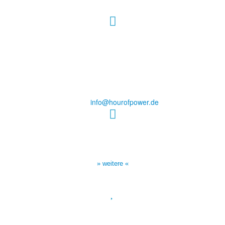
Hour of Power Deutschland
Verein zur Förderung der Verkündigung
des Evangeliums e.V.
Steinerne Furt 78
D-86167 Augsburg
Tel.: (+49) 0 8 21 / 420 96 96
E-Mail:
info@hourofpower.de
Sendezeiten Hour of Power
10:30 Uhr auf TELE 5,
17:00 Uhr auf Bibel TV
» weitere «
Spendenkonto
:
Baden-Württembergische Bank