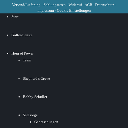
Versand/Lieferung
-
Zahlungsarten
-
Widerruf
-
AGB
-
Datenschutz
-
Impressum
-
Cookie Einstellungen
Start
Gottesdienste
Hour of Power
Team
Shepherd’s Grove
Bobby Schuller
Seelsorge
Gebetsanliegen