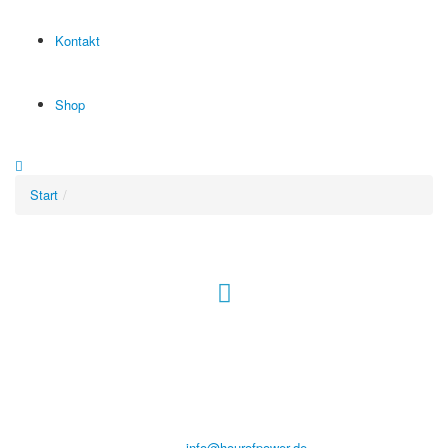
Kontakt
Shop
Start
Hour of Power Deutschland
Verein zur Förderung der Verkündigung
des Evangeliums e.V.
Steinerne Furt 78
D-86167 Augsburg
Tel.: (+49) 0 8 21 / 420 96 96
E-Mail:
info@hourofpower.de