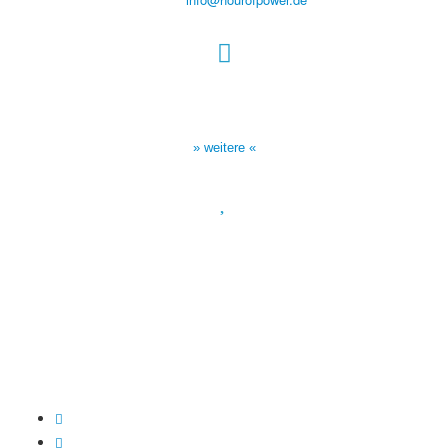
Sendezeiten Hour of Power
10:30 Uhr auf TELE 5,
17:00 Uhr auf Bibel TV
» weitere «
Spendenkonto
:
Baden-Württembergische Bank
BLZ: 600 501 01
Konto: 28 94 829
IBAN: DE43600501010002894829
BIC: SOLADEST600