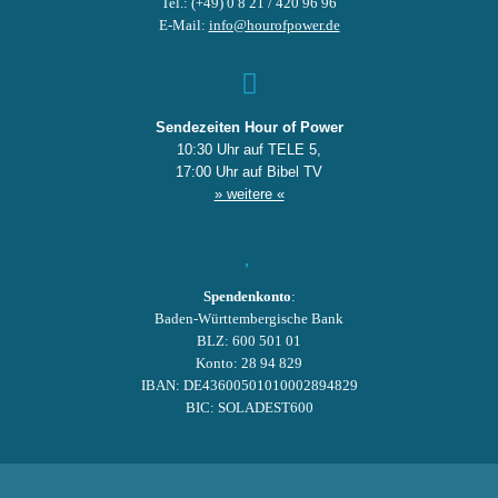
Tel.: (+49) 0 8 21 / 420 96 96
E-Mail:
info@hourofpower.de
Sendezeiten Hour of Power
10:30 Uhr auf TELE 5,
17:00 Uhr auf Bibel TV
» weitere «
Spendenkonto
:
Baden-Württembergische Bank
BLZ: 600 501 01
Konto: 28 94 829
IBAN: DE43600501010002894829
BIC: SOLADEST600