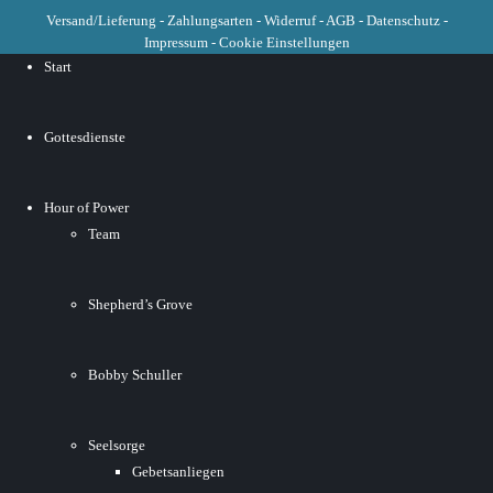
Versand/Lieferung
-
Zahlungsarten
-
Widerruf
-
AGB
-
Datenschutz
-
Impressum
-
Cookie Einstellungen
Start
Gottesdienste
Hour of Power
Team
Shepherd’s Grove
Bobby Schuller
Seelsorge
Gebetsanliegen