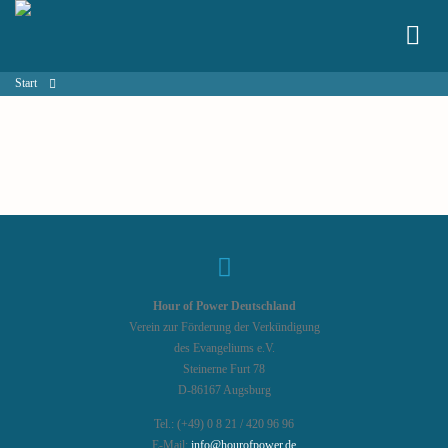
Start
Hour of Power Deutschland
Verein zur Förderung der Verkündigung
des Evangeliums e.V.
Steinerne Furt 78
D-86167 Augsburg
Tel.: (+49) 0 8 21 / 420 96 96
E-Mail:
info@hourofpower.de