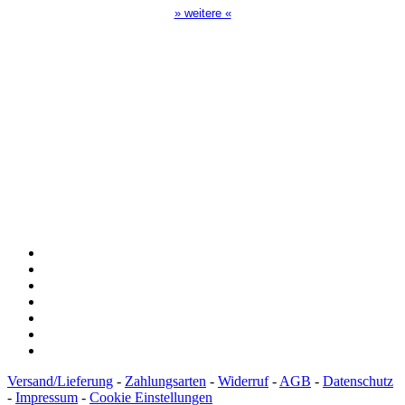
» weitere «
Spendenkonto
:
Baden-Württembergische Bank
BLZ: 600 501 01
Konto: 28 94 829
IBAN: DE43600501010002894829
BIC: SOLADEST600
Versand/Lieferung
-
Zahlungsarten
-
Widerruf
-
AGB
-
Datenschutz
-
Impressum
-
Cookie Einstellungen