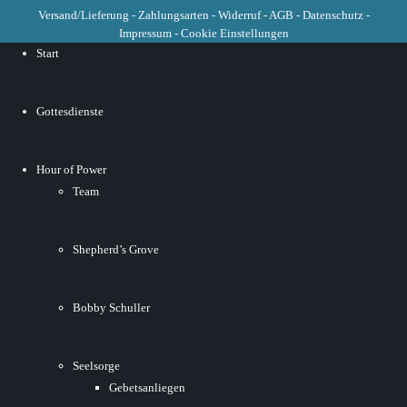
Versand/Lieferung
-
Zahlungsarten
-
Widerruf
-
AGB
-
Datenschutz
-
Impressum
-
Cookie Einstellungen
Start
Gottesdienste
Hour of Power
Team
Shepherd’s Grove
Bobby Schuller
Seelsorge
Gebetsanliegen