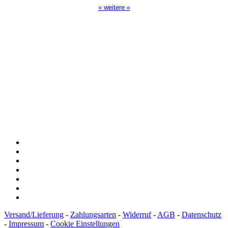
» weitere «
Spendenkonto
:
Baden-Württembergische Bank
BLZ: 600 501 01
Konto: 28 94 829
IBAN: DE43600501010002894829
BIC: SOLADEST600
Versand/Lieferung
-
Zahlungsarten
-
Widerruf
-
AGB
-
Datenschutz
-
Impressum
-
Cookie Einstellungen