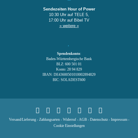
Sendezeiten Hour of Power
10:30 Uhr auf TELE 5,
17:00 Uhr auf Bibel TV
» weitere «
Spendenkonto
:
Baden-Württembergische Bank
BLZ: 600 501 01
Konto: 28 94 829
IBAN: DE43600501010002894829
BIC: SOLADEST600
Versand/Lieferung
-
Zahlungsarten
-
Widerruf
-
AGB
-
Datenschutz
-
Impressum
-
Cookie Einstellungen