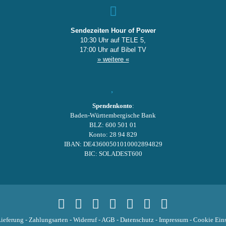
Sendezeiten Hour of Power
10:30 Uhr auf TELE 5,
17:00 Uhr auf Bibel TV
» weitere «
Spendenkonto
:
Baden-Württembergische Bank
BLZ: 600 501 01
Konto: 28 94 829
IBAN: DE43600501010002894829
BIC: SOLADEST600
ieferung
-
Zahlungsarten
-
Widerruf
-
AGB
-
Datenschutz
-
Impressum
-
Cookie Eins