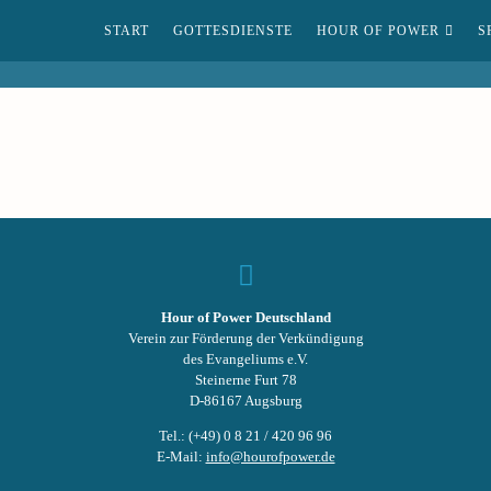
START
GOTTESDIENSTE
HOUR OF POWER
S
Hour of Power Deutschland
Verein zur Förderung der Verkündigung
des Evangeliums e.V.
Steinerne Furt 78
D-86167 Augsburg
Tel.: (+49) 0 8 21 / 420 96 96
E-Mail:
info@hourofpower.de