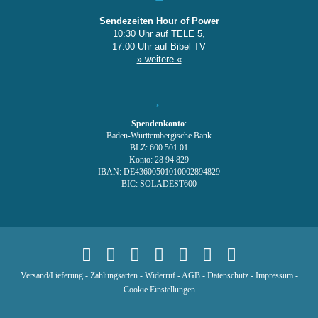
Sendezeiten Hour of Power
10:30 Uhr auf TELE 5,
17:00 Uhr auf Bibel TV
» weitere «
Spendenkonto
:
Baden-Württembergische Bank
BLZ: 600 501 01
Konto: 28 94 829
IBAN: DE43600501010002894829
BIC: SOLADEST600
Versand/Lieferung
-
Zahlungsarten
-
Widerruf
-
AGB
-
Datenschutz
-
Impressum
-
Cookie Einstellungen