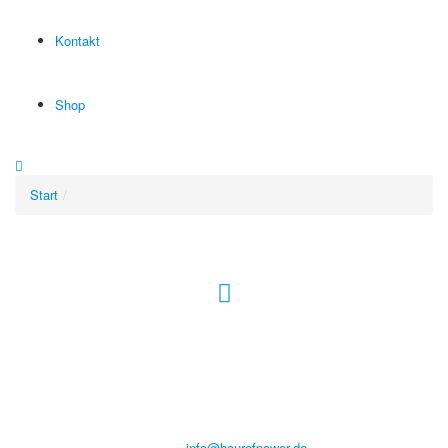
Kontakt
Shop
Start
Hour of Power Deutschland
Verein zur Förderung der Verkündigung
des Evangeliums e.V.
Steinerne Furt 78
D-86167 Augsburg
Tel.: (+49) 0 8 21 / 420 96 96
E-Mail:
info@hourofpower.de