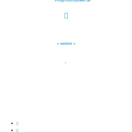
Sendezeiten Hour of Power
10:30 Uhr auf TELE 5,
17:00 Uhr auf Bibel TV
» weitere «
Spendenkonto
:
Baden-Württembergische Bank
BLZ: 600 501 01
Konto: 28 94 829
IBAN: DE43600501010002894829
BIC: SOLADEST600